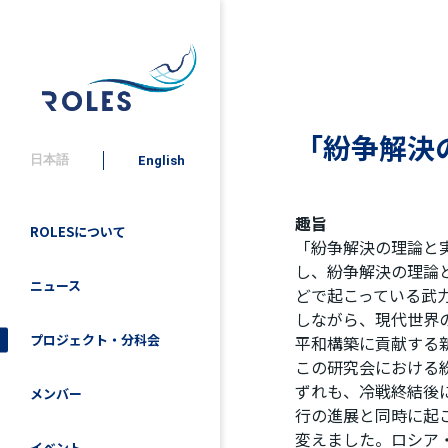
「紛争解決
日本語
English
趣旨
ROLESについて
「紛争解決の理論と実践（T
し、紛争解決の理論
ニュース
どで起こっている武
しながら、現代世界
プロジェクト・分科会
平和構築に貢献する
この研究会における
ずれも、冷戦終結後
メンバー
行の進展と同時に起
変えました。ロシア
イベント