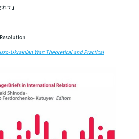
らされて」
 Resolution
sso-Ukrainian War: Theoretical and Practical