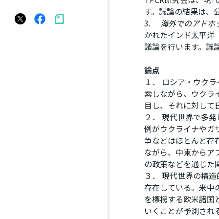
す。議論の結果は、公
3.
海外でのアドホ
かれたインド太平洋
議論を行います。議論
論点
１． ロシア・ウク
索しながら、ウクラ
目し、それに対して
２． 現代世界で多
例がウクライナやガ
争などはほとんど存
ながら、中東からア
の政策などを通じた
３． 現代世界の構
存在している。米中の
を標榜する欧米諸国
いくことが予測される