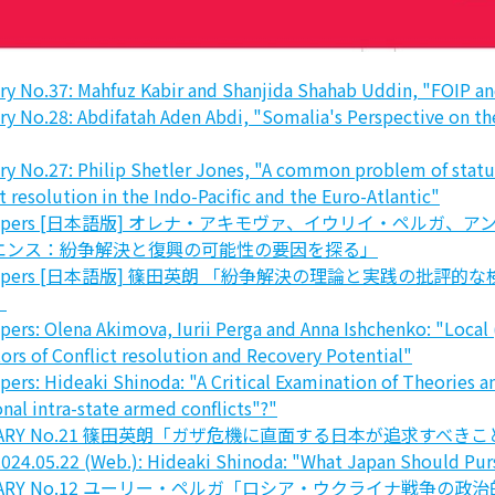
No.37: Mahfuz Kabir and Shanjida Shahab Uddin, "FOIP and
No.28: Abdifatah Aden Abdi, "Somalia's Perspective on the 
No.27: Philip Shetler Jones, "A common problem of status 
t resolution in the Indo-Pacific and the Euro-Atlantic"
ing Papers [日本語版] オレナ・アキモヴァ、イウリイ・ペ
エンス：紛争解決と復興の可能性の要因を探る」
ing Papers [日本語版] 篠田英朗 「紛争解決の理論と実践
」
ers: Olena Akimova, Iurii Perga and Anna Ishchenko: "Local 
ctors of Conflict resolution and Recovery Potential"
ers: Hideaki Shinoda: "A Critical Examination of Theories a
nal intra-state armed conflicts"?"
ENTARY No.21 篠田英朗「ガザ危機に直面する日本が追求すべき
024.05.22 (Web.): Hideaki Shinoda: "What Japan Should Pursu
ENTARY No.12 ユーリー・ペルガ「ロシア・ウクライナ戦争の