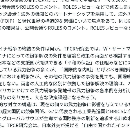
開会議やROLESのコメント、ROLESレビューなどで発表しま
ック会合
：海外の機関とのパートナーシップを活用して、海外で
（FOIP）と現代世界の構造的な緊張について焦点をあて、同
の結果は、公開会議やROLESのコメント、ROLESレビュー
ライナ戦争の終結の条件は何か。TPCR研究会では、W・ザー
イナにとっての紛争解決の条件を理論と政策の両面から検討す
日本などの支援国が提供できる「平和の保証」の仕組みなどに
発している武力紛争の多くが、「国際的な内戦」と呼ぶべき国際
ザにおける戦争だが、その他の武力紛争の事例を見ても、国際
在しない。両者の人工的な区別に依拠した紛争解決の理論は、2
フリカにかけての武力紛争多発地帯の武力紛争の各事例を分析
関与のあり方も、大きな政策課題になるだろう。
造的な対立の構造は、現在の個々の武力紛争に影響を与えている
超大国間の競争関係、G7に代表される工業先進国とBRICS
とグローバルサウスが主導する国際秩序の刷新を追求する非欧
。TPCR研究会は、日本外交が掲げる「自由で開かれたインド