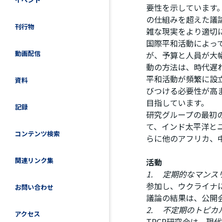
要性を示しています
の仕組みを超えた議
刊行物
雑な現実をより適切
国際平和活動によっ
動画配信
が、予算と人員が大
動の方法は、時代遅
平和活動が頻繁に設
資料
びつける必要性が高
目指しています。
記録
研究グループの最初
て、インド太平洋と
コンテンツ検索
らに他のアフリカ、
関連リンク集
活動
1.
定期的なマンス
参加し、ウクライナ
お問い合わせ
議論の結果は、公開会
2.
不定期のトピカ
アクセス
TPCR研究会は、