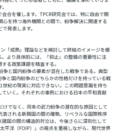
す。
会合を催します。TPCR研究会では、特に自由で開
じ関心を持つ海外機関との間で、紛争解決に関連する
などで発表します。
トマン「成熟」理論などを検討して終結のイメージを模
る。より具体的には、「抑止」の整備の重要性に注
関する政策課題を精査する。
紛争と国内紛争の要素が混在した戦争である。典型
紛争と国内紛争のどちらかの性格だけを持っている戦
1世紀の現実に対応できない。この問題意識を持ち
していく。それぞれの事例における日本の平和貢献
だけでなく、将来の武力紛争の潜在的な原因として
に代表される新興国の間の確執、リベラルな国際秩序
米諸国の間の構造的対立は、今後さらに深刻化して
太平洋（FOIP）」の視点を重視しながら、現代世界