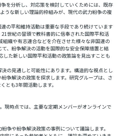
紛争を分析し、対応策を検討していくためには、既存
のような新しい理論的枠組みが、現代の武力紛争の複
国連の平和維持活動は重要な手段であり続けています
。21世紀の冒頭で教科書的に信奉された国際平和活
地域組織や有志連合などを介在させた様々な非国連の
じて、紛争解決の活動を国際的な安全保障措置と結
対応した新しい国際平和活動の政策論を見出すことも
解決の見通しと可能性にあります。構造的な視点とし
い紛争解決の政策を探求します。研究グループは、さ
くとも3年間活動します。
す。現時点では、主要な定期メンバーがオンラインで
力紛争や紛争解決政策の事例について議論します。
、内容にそった参加者とともに、議論を深めていきま