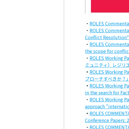
・
ROLES Commentary 
・
ROLES Commentary 
Conflict Resolution"
・
ROLES Commentary 
the scope for conflic
・
ROLES Work
ミュニティ）レジリ
・
ROLES Work
プローチすべきか？
・
ROLES Working Pap
in the search for Fa
・
ROLES Working Pap
approach "internatio
・
ROLES COMM
Conference Papers: 2
・
ROLES COMM