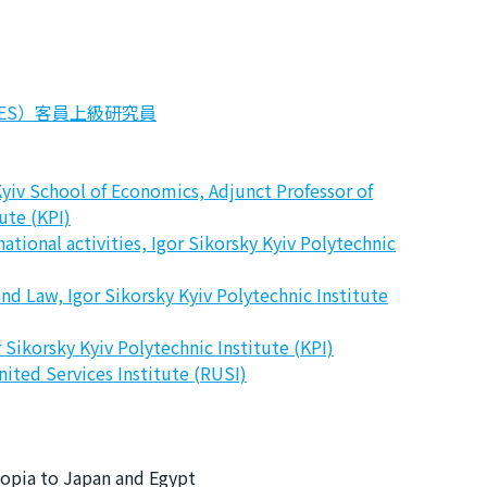
ES）客員上級研究員
yiv School of Economics, Adjunct Professor of
ute (KPI)
tional activities, Igor Sikorsky Kyiv Polytechnic
nd Law, Igor Sikorsky Kyiv Polytechnic Institute
r Sikorsky Kyiv Polytechnic Institute (KPI)
nited Services Institute (RUSI)
iopia to Japan and Egypt