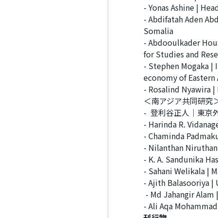
- Yonas Ashine | Hea
- Abdifatah Aden Abdi
Somalia
- Abdooulkader Houss
for Studies and Rese
- Stephen Mogaka | I
economy of Eastern 
- Rosalind Nyawira |
＜南アジア共同研究
- 登利谷正人｜東
- Harinda R. Vidanag
- Chaminda Padmakum
- Nilanthan Niruthan
- K. A. Sandunika Ha
- Sahani Welikala | 
- Ajith Balasooriya 
- Md Jahangir Alam |
- Ali Aqa Mohammad
刊行物