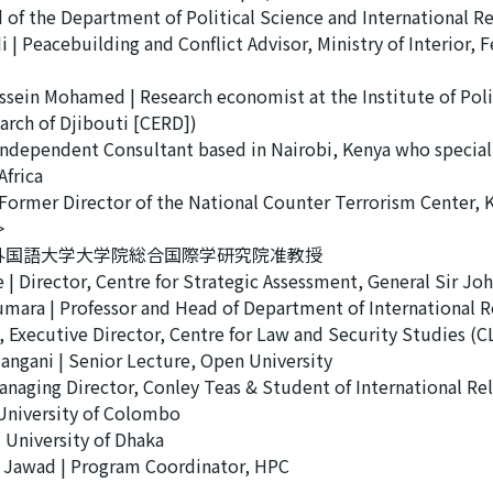
d of the Department of Political Science and International R
 | Peacebuilding and Conflict Advisor, Ministry of Interior, 
ein Mohamed | Research economist at the Institute of Polit
arch of Djibouti [CERD])
ndependent Consultant based in Nairobi, Kenya who specialize
Africa
 Former Director of the National Counter Terrorism Center, 
＞
京外国語大学大学院総合国際学研究院准教授
e | Director, Centre for Strategic Assessment, General Sir J
ara | Professor and Head of Department of International R
, Executive Director, Centre for Law and Security Studies 
sangani | Senior Lecture, Open University
Managing Director, Conley Teas & Student of International Re
| University of Colombo
 University of Dhaka
 Jawad | Program Coordinator, HPC