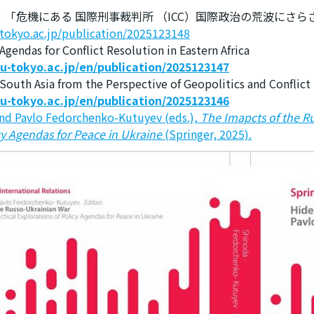
rt 48：「危機にある 国際刑事裁判所 （ICC）国際政治の荒波にさ
u-tokyo.ac.jp/publication/2025123148
endas for Conflict Resolution in Eastern Africa
t.u-tokyo.ac.jp/en/publication/2025123147
outh Asia from the Perspective of Geopolitics and Conflict
t.u-tokyo.ac.jp/en/publication/2025123146
nd Pavlo Fedorchenko-Kutuyev (eds.),
The Imapcts of the Ru
cy Agendas for Peace in Ukraine
(Springer, 2025).