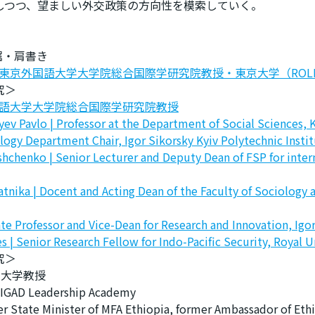
しつつ、望ましい外交政策の方向性を模索していく。
属・肩書き
| 東京外国語大学大学院総合国際学研究院教授・東京大学（ROL
究＞
外国語大学大学院総合国際学研究院教授
v Pavlo | Professor at the Department of Social Sciences, K
ogy Department Chair, Igor Sikorsky Kyiv Polytechnic Instit
hchenko | Senior Lecturer and Deputy Dean of FSP for interna
nika | Docent and Acting Dean of the Faculty of Sociology a
iate Professor and Vice-Dean for Research and Innovation, Igo
s | Senior Research Fellow for Indo-Pacific Security, Royal U
究＞
園大学教授
 IGAD Leadership Academy
er State Minister of MFA Ethiopia, former Ambassador of Eth