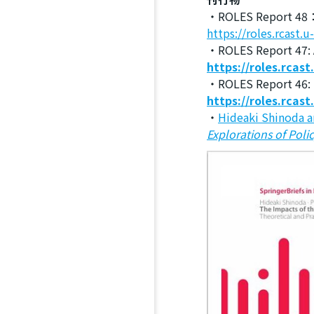
・ROLES Repo
https://roles.rcast.
・ROLES Report 47: Ag
https://roles.rcas
・ROLES Report 46: S
https://roles.rcas
・
Hideaki Shinoda a
Explorations of Poli