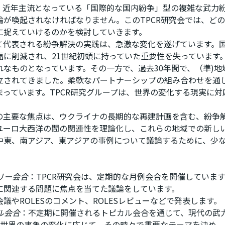
。近年主流となっている「国際的な国内紛争」型の複雑な武力
論が喚起されなければなりません。このTPCR研究会では、ど
に捉えていけるのかを検討していきます。
て代表される紛争解決の実践は、急激な変化を遂げています。
幅に削減され、21世紀初頭に持っていた重要性を失っています
れなものとなっています。その一方で、過去30年間で、（準)
立されてきました。柔軟なパートナーシップの組み合わせを通
まっています。TPCR研究グループは、世界の変化する現実に
の主要な焦点は、ウクライナの長期的な再建計画を含む、紛争
ユーロ大西洋の間の関連性を理論化し、これらの地域での新し
中東、南アジア、東アジアの事例について議論するために、少な
リー会合
：TPCR研究会は、定期的な月例会合を開催していま
に関連する問題に焦点を当てた議論をしています。
議やROLESのコメント、ROLESレビューなどで発表します。
ル会合
：不定期に開催されるトピカル会合を通じて、現代の武
現代世界の事象の変化に応じて、その時々で重要なテーマを決め