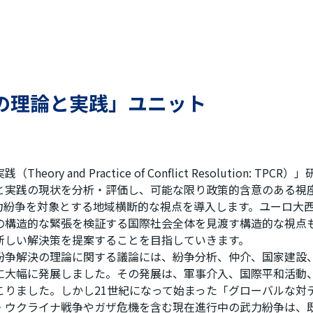
の理論と実践」ユニット
heory and Practice of Conflict Resolutio
と実践の現状を分析・評価し、可能な限り政策的含意のある視
力紛争を対象とする地域横断的な視点を導入します。ユーロ大
の構造的な緊張を検証する国際社会全体を見渡す構造的な視点も
新しい解決策を提案することを目指していきます。
紛争解決の理論に関する議論には、紛争分析、仲介、国家建設
に大幅に発展しました。その発展は、軍事介入、国際平和活動
こりました。しかし21世紀になって始まった「グローバルな対
・ウクライナ戦争やガザ危機を含む現在進行中の武力紛争は、