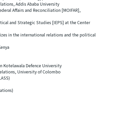
elations, Addis Ababa University
Federal Affairs and Reconciliation [MOIFAR],
ical and Strategic Studies [IEPS] at the Center
s in the international relations and the political
Kenya
ohn Kotelawala Defence University
elations, University of Colombo
(CLASS)
lations)