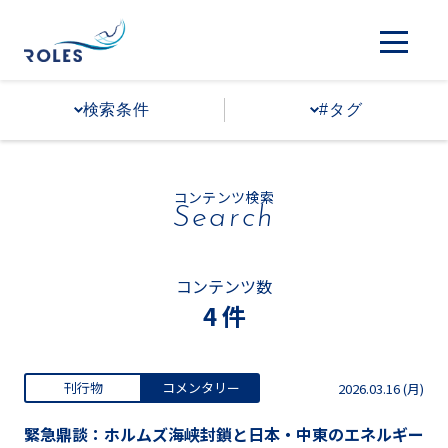
検索条件
#タグ
コンテンツ検索
Search
コンテンツ数
4 件
刊行物
コメンタリー
2026.03.16 (月)
緊急鼎談：ホルムズ海峡封鎖と日本・中東のエネルギー