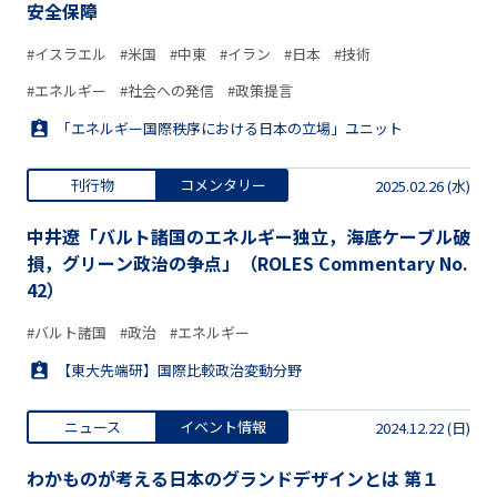
安全保障
#イスラエル
#米国
#中東
#イラン
#日本
#技術
#エネルギー
#社会への発信
#政策提言
「エネルギー国際秩序における日本の立場」ユニット
刊行物
コメンタリー
2025.02.26 (水)
中井遼「バルト諸国のエネルギー独立，海底ケーブル破
損，グリーン政治の争点」（ROLES Commentary No.
42）
#バルト諸国
#政治
#エネルギー
【東大先端研】国際比較政治変動分野
ニュース
イベント情報
2024.12.22 (日)
わかものが考える日本のグランドデザインとは 第１