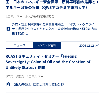
回 日本のエネルギー安全保障 原発再稼働の是非とエ
ネルギー政策の将来（QWSアカデミア東京大学）
#エネルギー
#わかもの政策研究会
外交・安全保障調査研究事業費補助金「『ポスト・ウクライ
ナ』世界を生き抜くための外交・安全保障の構想と研究能力の
抜本的強化」
ニュース
イベント情報
2024.12.12 (木)
RCASTセキュリティ・セミナー「Fueling
Sovereignty: Colonial Oil and the Creation of
Unlikely States」開催
#中東
#政治
#エネルギー
【東大先端研】国際比較政治変動分野