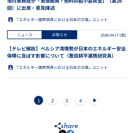
池内恵教授が「資源開発・燃料供給小委員会」（第26
回）に出席・意見陳述
「エネルギー国際秩序における日本の立場」ユニット
ニュース
お知らせ
2026.04.17 (金)
【テレビ解説】ペルシア湾情勢が日本のエネルギー安全
保障に及ぼす影響について（豊田耕平連携研究員）
「エネルギー国際秩序における日本の立場」ユニット
1
2
3
4
▲
share