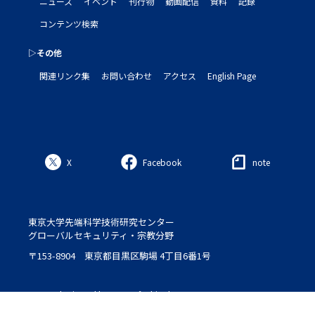
ニュース
イベント
刊行物
動画配信
資料
記録
コンテンツ検索
▷その他
関連リンク集
お問い合わせ
アクセス
English Page
X
Facebook
note
東京大学先端科学技術研究センター
グローバルセキュリティ・宗教分野
〒153-8904 東京都目黒区駒場 4丁目6番1号
Logo : designed by Setsu＆Shinobu Ito
© 2020 ROLES