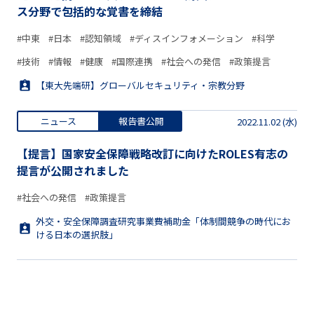
ス分野で包括的な覚書を締結
#中東
#日本
#認知領域
#ディスインフォメーション
#科学
#技術
#情報
#健康
#国際連携
#社会への発信
#政策提言
【東大先端研】グローバルセキュリティ・宗教分野
ニュース
報告書公開
2022.11.02 (水)
【提言】国家安全保障戦略改訂に向けたROLES有志の
提言が公開されました
#社会への発信
#政策提言
外交・安全保障調査研究事業費補助金「体制間競争の時代にお
ける日本の選択肢」