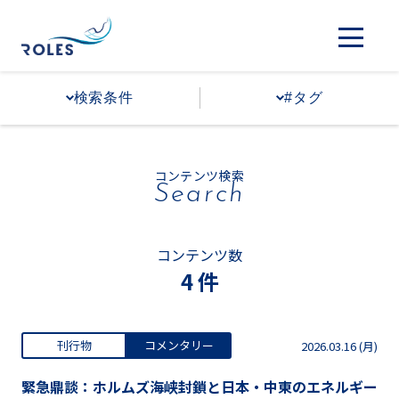
検索条件
#タグ
コンテンツ検索
Search
コンテンツ数
4 件
刊行物
コメンタリー
2026.03.16 (月)
緊急鼎談：ホルムズ海峡封鎖と日本・中東のエネルギー