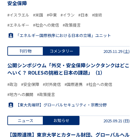
安全保障
#イスラエル
#米国
#中東
#イラン
#日本
#技術
#エネルギー
#社会への発信
#政策提言
「エネルギー国際秩序における日本の立場」ユニット
刊行物
コメンタリー
2025.11.29 (土)
公開シンポジウム「外交・安全保障シンクタンクはどこ
へいく？ ROLESの挑戦と日本の課題」（1）
#政治
#安全保障
#対外発信
#国際連携
#社会への発信
#地方への展開
#政策提言
【東大先端研】グローバルセキュリティ・宗教分野
ニュース
お知らせ
2025.09.21 (日)
【国際連携】東京大学とカタール財団、グローバルヘル