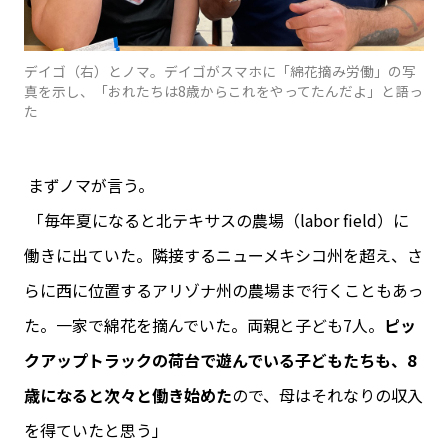
デイゴ（右）とノマ。デイゴがスマホに「綿花摘み労働」の写
真を示し、「おれたちは8歳からこれをやってたんだよ」と語っ
た
まずノマが言う。
「毎年夏になると北テキサスの農場（labor field）に
働きに出ていた。隣接するニューメキシコ州を超え、さ
らに西に位置するアリゾナ州の農場まで行くこともあっ
た。一家で綿花を摘んでいた。両親と子ども7人。
ピッ
クアップトラックの荷台で遊んでいる子どもたちも、8
歳になると次々と働き始めた
ので、母はそれなりの収入
を得ていたと思う」