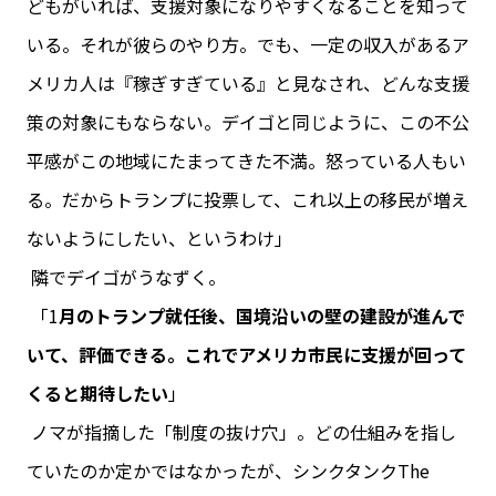
どもがいれば、支援対象になりやすくなることを知って
いる。それが彼らのやり方。でも、一定の収入があるア
メリカ人は『稼ぎすぎている』と見なされ、どんな支援
策の対象にもならない。デイゴと同じように、この不公
平感がこの地域にたまってきた不満。怒っている人もい
る。だからトランプに投票して、これ以上の移民が増え
ないようにしたい、というわけ」
隣でデイゴがうなずく。
「1
月のトランプ就任後、国境沿いの壁の建設が進んで
いて、評価できる。これでアメリカ市民に支援が回って
くると期待したい
」
ノマが指摘した「制度の抜け穴」。どの仕組みを指し
ていたのか定かではなかったが、シンクタンクThe