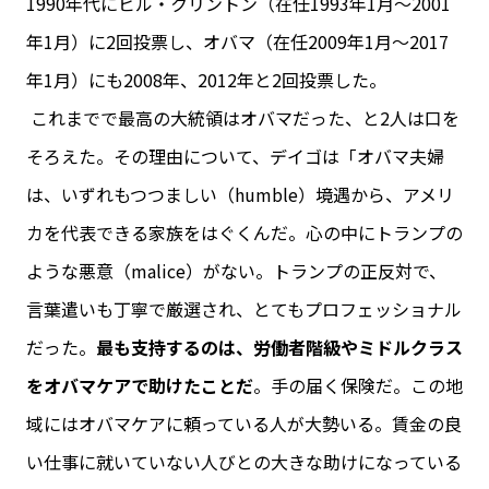
1990年代にビル・クリントン（在任1993年1月～2001
年1月）に2回投票し、オバマ（在任2009年1月～2017
年1月）にも2008年、2012年と2回投票した。
これまでで最高の大統領はオバマだった、と2人は口を
そろえた。その理由について、デイゴは「オバマ夫婦
は、いずれもつつましい（humble）境遇から、アメリ
カを代表できる家族をはぐくんだ。心の中にトランプの
ような悪意（malice）がない。トランプの正反対で、
言葉遣いも丁寧で厳選され、とてもプロフェッショナル
だった。
最も支持するのは、労働者階級やミドルクラス
をオバマケアで助けたことだ
。手の届く保険だ。この地
域にはオバマケアに頼っている人が大勢いる。賃金の良
い仕事に就いていない人びとの大きな助けになっている