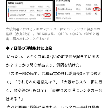
大統領選におけるテキサス州スター郡でのトランプの得票率の
推移（赤丸部分）。2016年以降、約19％→約47％→58％と着
実に積み増したことがわかる
◆７日間の現地取材に出発
いったい、メキシコ国境沿いの町で何が起きているの
か？ すっかり関心が高まり、質問を続けた。
「スター郡の民主、共和両党の歴代委員長3人ずつ教え
て」「それぞれの連絡先は？」「大阪からスター郡に行
く、最安値の行程は？」「最寄りの空港にレンタカー会
社ある？」
次々と画面に回答が示される。レンタカー会社は最寄