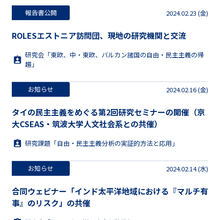
報告書公開
2024.02.23 (金)
ROLESエストニア訪問団、現地の研究機関と交流
研究会「東欧、中・東欧、バルカン諸国の自由・民主主義の帰
趨」
お知らせ
2024.02.16 (金)
タイの民主主義をめぐる第2回研究セミナーの開催（京
大CSEAS・筑波大学人文社会系との共催）
研究課題「自由・民主主義分析の実証的方法と応用」
お知らせ
2024.02.14 (水)
合同ウェビナー「インド太平洋地域における『マルチ有
事』のリスク」の共催