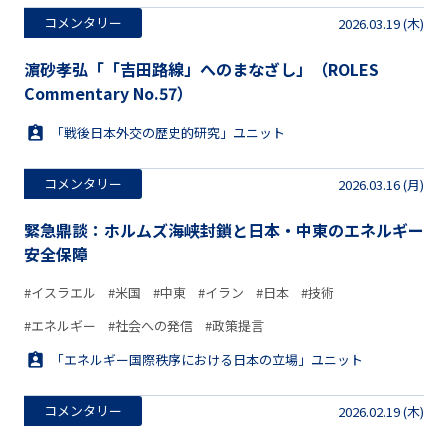
コメンタリー
2026.03.19 (木)
濵砂孝弘「「吉田路線」へのまなざし」（ROLES
Commentary No.57）
「戦後日本外交の歴史的研究」ユニット
コメンタリー
2026.03.16 (月)
緊急鼎談：ホルムズ海峡封鎖と日本・中東のエネルギー
安全保障
#イスラエル
#米国
#中東
#イラン
#日本
#技術
#エネルギー
#社会への発信
#政策提言
「エネルギー国際秩序における日本の立場」ユニット
コメンタリー
2026.02.19 (木)