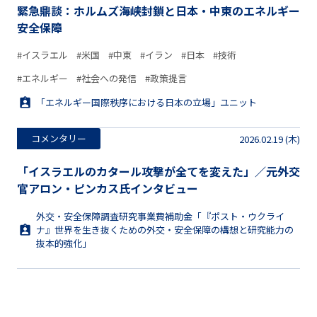
緊急鼎談：ホルムズ海峡封鎖と日本・中東のエネルギー
安全保障
#イスラエル
#米国
#中東
#イラン
#日本
#技術
#エネルギー
#社会への発信
#政策提言
「エネルギー国際秩序における日本の立場」ユニット
コメンタリー
2026.02.19 (木)
「イスラエルのカタール攻撃が全てを変えた」／元外交
官アロン・ピンカス氏インタビュー
外交・安全保障調査研究事業費補助金「『ポスト・ウクライ
ナ』世界を生き抜くための外交・安全保障の構想と研究能力の
抜本的強化」