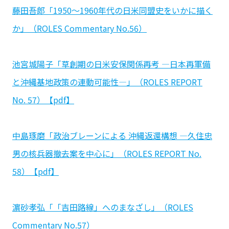
藤田吾郎「1950～1960年代の日米同盟史をいかに描く
か」（ROLES Commentary No.56）
池宮城陽子「草創期の⽇⽶安保関係再考 ―⽇本再軍備
と沖縄基地政策の連動可能性―」（ROLES REPORT
No. 57）【pdf】
中島琢磨「政治ブレーンによる 沖縄返還構想 ―久住忠
男の核兵器撤去案を中⼼に」（ROLES REPORT No.
58）【pdf】
濵砂孝弘「「吉田路線」へのまなざし」（ROLES
Commentary No.57）