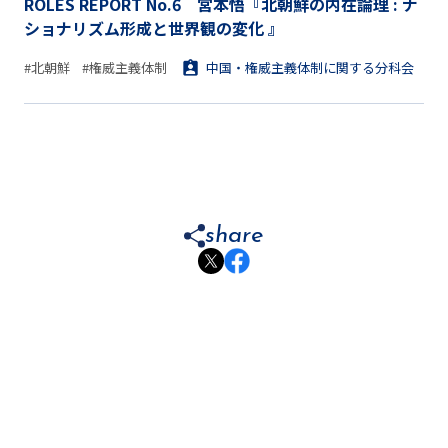
ROLES REPORT No.6 宮本悟『北朝鮮の内在論理 : ナ
ショナリズム形成と世界観の変化 』
#北朝鮮
#権威主義体制
中国・権威主義体制に関する分科会
share