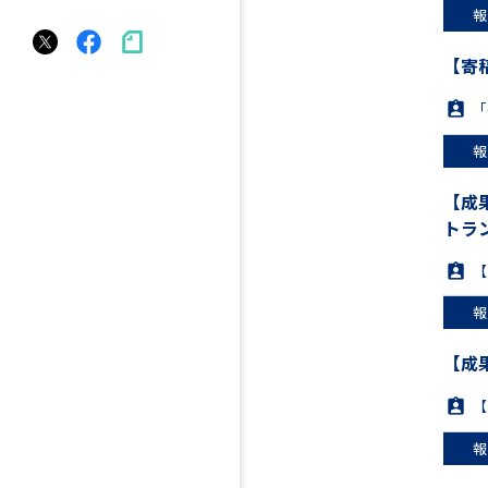
報
【寄
「
報
【成
トラ
【
報
【成
【
報