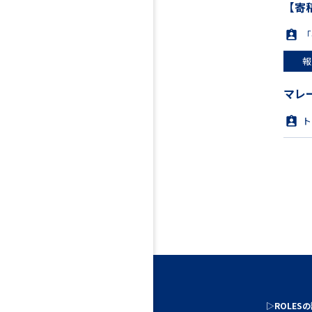
【寄
「
報
マレ
ト
▷ROLES