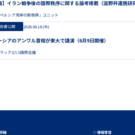
稿】イラン戦争後の国際秩序に関する論考掲載（滋野井連携研
ペルシア湾岸の新秩序」ユニット
告書公開
2026.06.18 (木)
ーシアのアンワル首相が東大で講演（6月9日開催）
ラック2/1.5国際会議
の詳細
▷情報発信