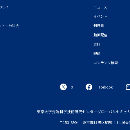
について
ニュース
イベント
クト・分科会
刊行物
動画配信
資料
記録
コンテンツ検索
X
Facebook
東京大学先端科学技術研究センター
グローバルセキュ
〒153-8904 東京都目黒区駒場 4丁目6番