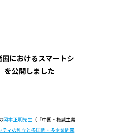
EAN諸国におけるスマートシ
」を公開しました
の
岡本正明先生
（「中国・権威主義
トシティの乱立と多国間・多企業間競