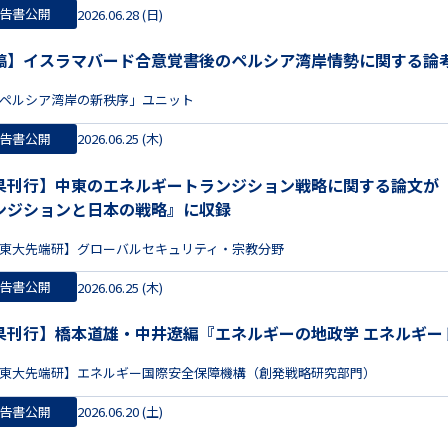
告書公開
2026.06.28 (日)
稿】イスラマバード合意覚書後のペルシア湾岸情勢に関する論
ペルシア湾岸の新秩序」ユニット
告書公開
2026.06.25 (木)
果刊行】中東のエネルギートランジション戦略に関する論文が
ンジションと日本の戦略』に収録
東大先端研】グローバルセキュリティ・宗教分野
告書公開
2026.06.25 (木)
果刊行】橋本道雄・中井遼編『エネルギーの地政学 エネルギー
東大先端研】エネルギー国際安全保障機構（創発戦略研究部門）
告書公開
2026.06.20 (土)