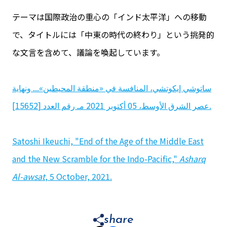
テーマは国際政治の重心の「インド太平洋」への移動
で、タイトルには「中東の時代の終わり」という挑発的
な文言を含めて、議論を喚起しています。
ساتوشي إيكوتشي، المنافسة في «منطقة المحيطين»... ونهاية
عصر الشرق الأوسط، 05 أكتوبر 2021 مـ رقم العدد [15652].
Satoshi Ikeuchi, "End of the Age of the Middle East
and the New Scramble for the Indo-Pacific,"
Asharq
Al-awsat
, 5 October, 2021.
share