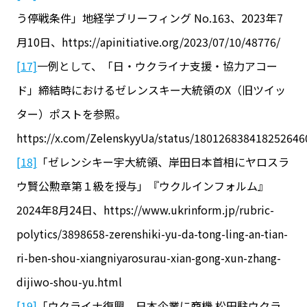
う停戦条件」地経学ブリーフィング No.163、2023年7
月10日、https://apinitiative.org/2023/07/10/48776/
[17]
一例として、「日・ウクライナ支援・協力アコー
ド」締結時におけるゼレンスキー大統領のX（旧ツイッ
ター）ポストを参照。
https://x.com/ZelenskyyUa/status/180126838418252646
[18]
「ゼレンシキー宇大統領、岸田日本首相にヤロスラ
ウ賢公勲章第１級を授与」『ウクルインフォルム』
2024年8月24日、https://www.ukrinform.jp/rubric-
polytics/3898658-zerenshiki-yu-da-tong-ling-an-tian-
ri-ben-shou-xiangniyarosurau-xian-gong-xun-zhang-
dijiwo-shou-yu.html
[19]
「ウクライナ復興、日本企業に商機 松田駐ウクラ