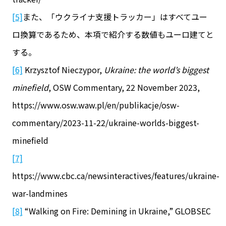
[5]
また、「ウクライナ支援トラッカー」はすべてユー
ロ換算であるため、本項で紹介する数値もユーロ建てと
する。
[6]
Krzysztof Nieczypor,
Ukraine: the world’s biggest
minefield
, OSW Commentary, 22 November 2023,
https://www.osw.waw.pl/en/publikacje/osw-
commentary/2023-11-22/ukraine-worlds-biggest-
minefield
[7]
https://www.cbc.ca/newsinteractives/features/ukraine-
war-landmines
[8]
“Walking on Fire: Demining in Ukraine,” GLOBSEC