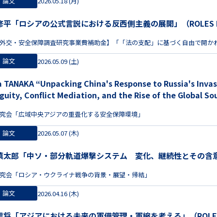
論文
2026.05.18 (月)
平「ロシアの公式言説における反西側主義の展開」（ROLES REPO
外交・安全保障調査研究事業費補助金】「「法の支配」に基づく自由で開か
論文
2026.05.09 (土)
's Response to Russia's Invasion of Ukraine: Strategic
guity, Conflict Mediation, and the Rise of the Global
究会「広域中央アジアの重畳化する安全保障環境」
論文
2026.05.07 (木)
太郎「中ソ・部分軌道爆撃システム 変化、継続性とその含意」（ROL
究会「ロシア・ウクライナ戦争の背景・展望・帰結」
論文
2026.04.16 (木)
将「アジアにおける未来の軍備管理・軍縮を考える」（ROLES REP