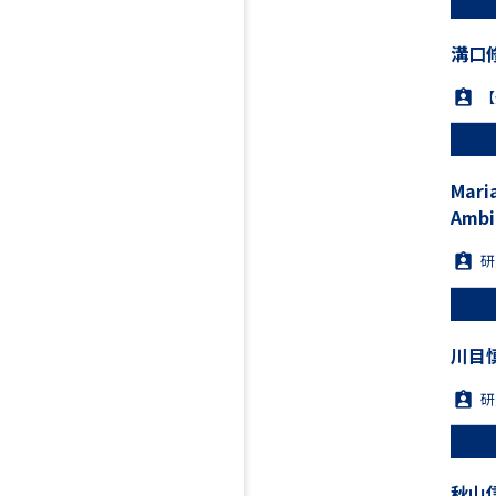
溝口修
【
Maria TANAKA “Unpacking China
Ambi
研
川目慎
研
秋山信