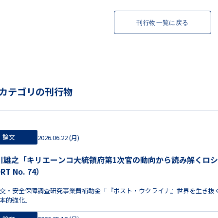
刊行物一覧に戻る
カテゴリの刊行物
論文
2026.06.22 (月)
川雄之「キリエーンコ大統領府第1次官の動向から読み解くロシア
RT No. 74）
交・安全保障調査研究事業費補助金「『ポスト・ウクライナ』世界を生き抜
本的強化」