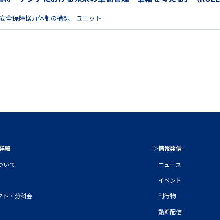
安全保障協力体制の構想」ユニット
の詳細
▷情報発信
について
ニュース
イベント
クト・分科会
刊行物
動画配信