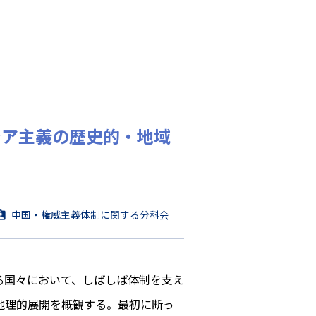
ーラシア主義の歴史的・地域
中国・権威主義体制に関する分科会
国々において、しばしば体制を支え
・地理的展開を概観する。最初に断っ