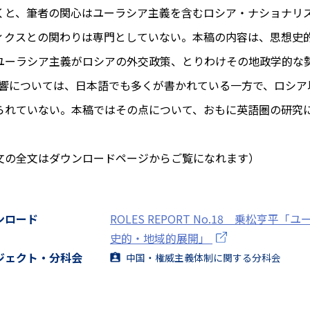
くと、筆者の関心はユーラシア主義を含むロシア・ナショナリス
ィクスとの関わりは専門としていない。本稿の内容は、思想史的
ユーラシア主義がロシアの外交政策、とりわけその地政学的な
影響については、日本語でも多くが書かれている一方で、ロシ
られていない。本稿ではその点について、おもに英語圏の研究
文の全文はダウンロードページからご覧になれます）
ンロード
ROLES REPORT No.18 乗松亨平
史的・地域的展開」
ジェクト・分科会
中国・権威主義体制に関する分科会