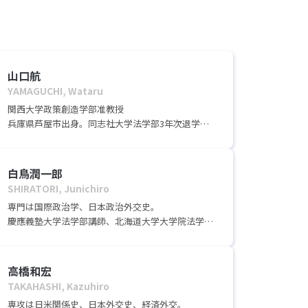
山口航
YAMAGUCHI, Wataru
関西大学政策創造学部准教授
兵庫県芦屋市出身。同志社大学法学部3年次退学
（飛び級で同大学院入学）。同大学院法学研究科博
士後期課程単位取得満期退学。博士（政治学）。ス
タンフォード大学客員研究員、帝京大学准教授など
白鳥潤一郎
を経て、現在、関西大学政策創造学部准教授、東京
SHIRATORI, Junichiro
科学大学未来社会創成研究院特任准教授。専門は日
専門は国際政治学、日本政治外交史。
米関係史、安全保障論、国際政治学。著書に『冷戦
慶應義塾大学法学部講師、北海道大学大学院法学研
終焉期の日米関係――分化する総合安全保障』（吉川弘
究科講師、立教大学法学部助教を経て、2018年より
文館、2023年、大平正芳記念賞・猪木正道賞正賞受
現職。
賞）、『日米首脳会談――政治指導者たちと同盟の70
年』（中公新書、2024年）、編著に『日米同盟史』
高橋和宏
（法律文化社、2025年）など。
TAKAHASHI, Kazuhiro
専攻は日米関係史、日本外交史、経済外交。