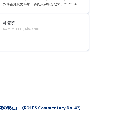
最新かつ詳細な業績は以下よりご確認ください。
外務省外交史料館、防衛大学校を経て、2019年4月
https://researchmap.jp/wataruyamaguchi
より現職。
神元究
KAMIMOTO, Kiwamu
（ROLES Commentary No. 47）