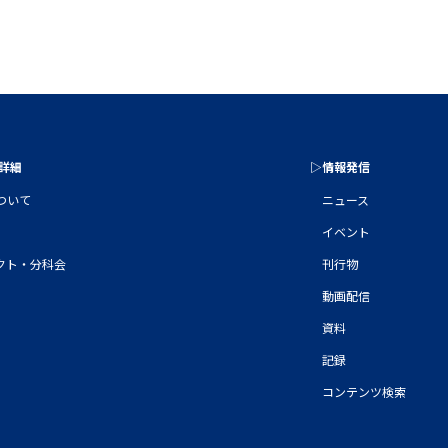
の詳細
▷情報発信
について
ニュース
イベント
クト・分科会
刊行物
動画配信
資料
記録
コンテンツ検索