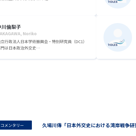
中川倫梨子
AKAGAWA, Noriko
独立行政法人日本学術振興会・特別研究員（DC1）
専門は日本政治外交史
最新かつ詳細な業績は以下よりご確認ください。
ttps://researchmap.jp/noikonakagawa
久場川傳「日本外交史における湾岸戦争研究の現在」
コメンタリー