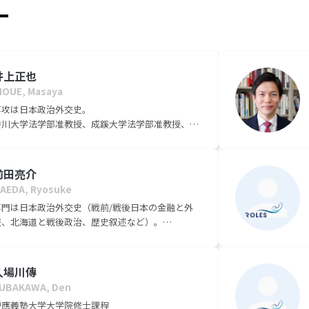
ー
井上正也
NOUE, Masaya
専攻は日本政治外交史。
香川大学法学部准教授、成蹊大学法学部准教授、同
教授を経て、2022年4月、現職。
前田亮介
AEDA, Ryosuke
専門は日本政治外交史（戦前/戦後日本の金融と外
交、北海道と戦後政治、歴史叙述など）。
東京大学大学院法学政治学研究科修了後、2024年よ
り現職。
久場川傳
UBAKAWA, Den
慶應義塾大学大学院修士課程