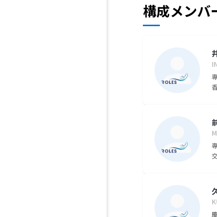
構成メンバ
I
M
K