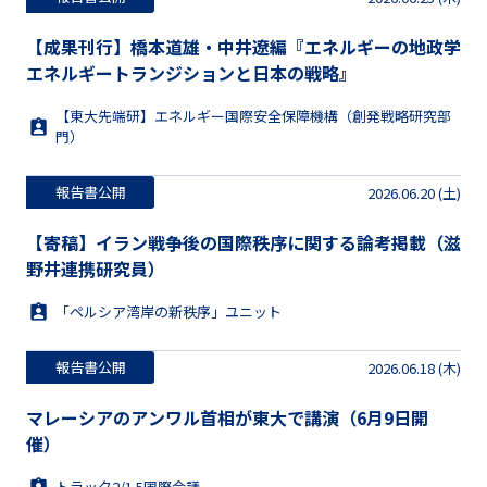
【成果刊行】橋本道雄・中井遼編『エネルギーの地政学
エネルギートランジションと日本の戦略』
【東大先端研】エネルギー国際安全保障機構（創発戦略研究部
門）
報告書公開
2026.06.20 (土)
【寄稿】イラン戦争後の国際秩序に関する論考掲載（滋
野井連携研究員）
「ペルシア湾岸の新秩序」ユニット
報告書公開
2026.06.18 (木)
マレーシアのアンワル首相が東大で講演（6月9日開
催）
トラック2/1.5国際会議