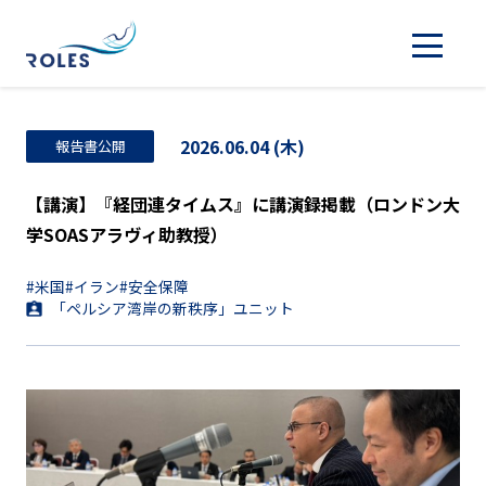
2026.06.04 (木)
報告書公開
【講演】『経団連タイムス』に講演録掲載（ロンドン大
学SOASアラヴィ助教授）
#米国
#イラン
#安全保障
「ペルシア湾岸の新秩序」ユニット