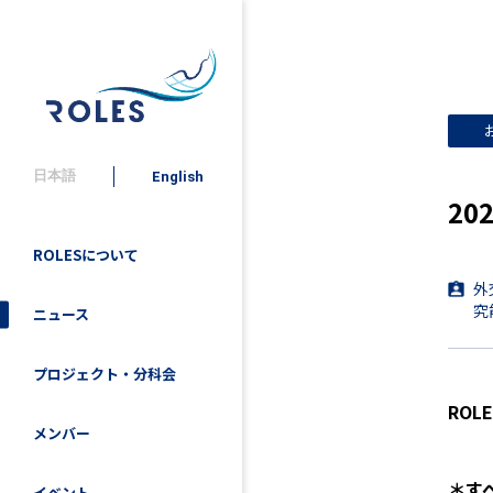
日本語
English
2
ROLESについて
外
究
ニュース
プロジェクト・分科会
RO
メンバー
＊す
イベント