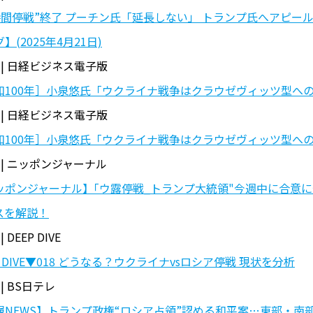
0時間停戦”終了 プーチン氏「延長しない」 トランプ氏へアピ
】(2025年4月21日)
 | 日経ビジネス電子版
和100年］小泉悠氏「ウクライナ戦争はクラウゼヴィッツ型へ
 | 日経ビジネス電子版
和100年］小泉悠氏「ウクライナ戦争はクラウゼヴィッツ型へ
 | ニッポンジャーナル
ッポンジャーナル】｢ウ露停戦_トランプ大統領"今週中に合意に
スを解説！
| DEEP DIVE
P DIVE▼018 どうなる？ウクライナvsロシア停戦 現状を分析
 | BS日テレ
層NEWS】トランプ政権“ロシア占領”認める和平案…東部・南