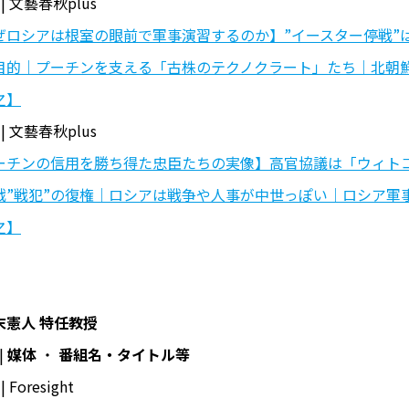
 | 文藝春秋plus
ぜロシアは根室の眼前で軍事演習するのか】”イースター停戦”
目的｜プーチンを支える「古株のテクノクラート」たち｜北朝
之】
 | 文藝春秋plus
ーチンの信用を勝ち得た忠臣たちの実像】高官協議は「ウィト
戦”戦犯”の復権｜ロシアは戦争や人事が中世っぽい｜ロシア軍
之】
末憲人 特任教授
|
媒体
・
番組名・タイトル等
| Foresight