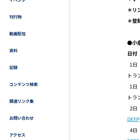
＊リ
刊行物
＊登
動画配信
●小
資料
日付
1日
記録
トラ
コンテンツ検索
1日 
トラ
関連リンク集
2日 |
お問い合わせ
DEE
4日 |
アクセス