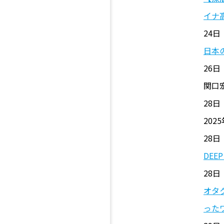
イナ
24日
日本
26日 
関口
28日
20
28日 
DEE
28日 
オタ
った