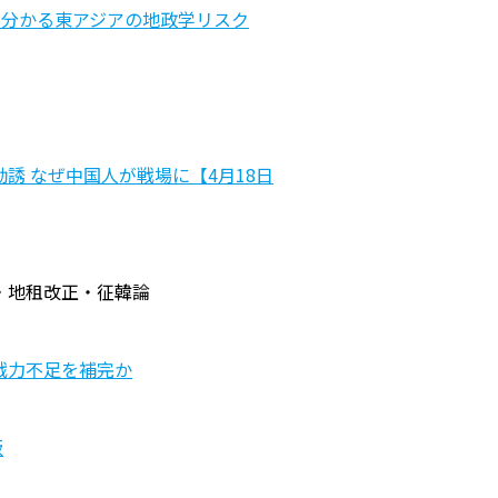
析から分かる東アジアの地政学リスク
誘 なぜ中国人が戦場に【4月18日
・地租改正・征韓論
戦力不足を補完か
飯