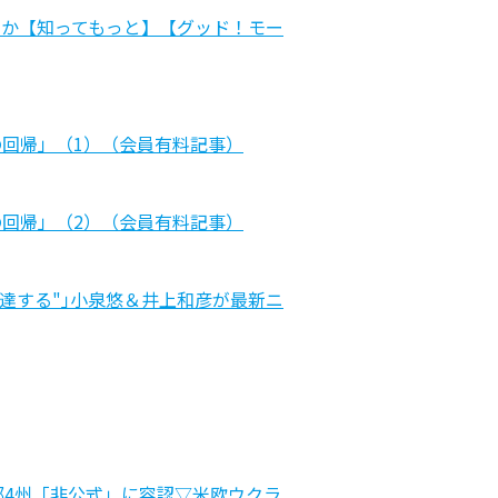
ールか【知ってもっと】【グッド！モー
の回帰」（1）（会員有料記事）
の回帰」（2）（会員有料記事）
達する"｣小泉悠＆井上和彦が最新ニ
部4州「非公式」に容認▽米欧ウクラ