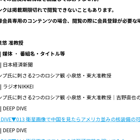
ンクは掲載期限切れで閲覧できないこともあります。
録会員専用のコンテンツの場合、閲覧の際に会員登録が必要な
泉悠 准教授
|
媒体
・
番組名・タイトル等
 | 日本経済新聞
ンプ氏に刺さる2つのロシア観 小泉悠・東大准教授
| ラジオNIKKEI
ンプ氏に刺さる2つのロシア観 小泉悠・東大准教授｜吉野直也のN
 DEEP DIVE
P DIVE▼013 衛星画像で中国を見たらアメリカ並みの核装備の
 DEEP DIVE