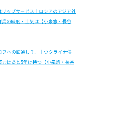
はリップサービス｜ロシアのアジア外
鮮兵の練度・士気は【小泉悠・長谷
コフへの面通し？」｜ウクライナ侵
事力はあと5年は持つ【小泉悠・長谷