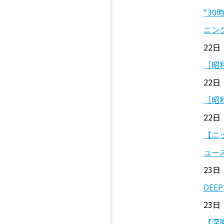
“3
ニング
22日
［昭
22日
［昭
22日
【ニ
ュー
23日 
DEE
23日
【深