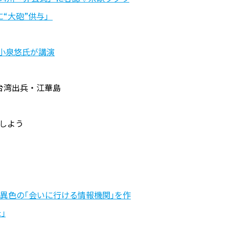
“大砲”供与」
小泉悠氏が講演
台湾出兵・江華島
をしよう
異色の｢会いに行ける情報機関｣を作
｣