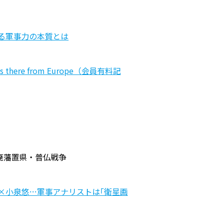
る軍事力の本質とは
ts focus there from Europe（会員有料記
廃藩置県・普仏戦争
司×小泉悠…軍事アナリストは｢衛星画