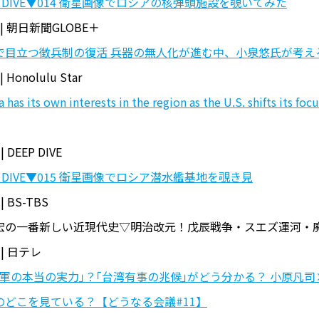
P DIVE▼014 衛星画像でロシアの核弾頭施設を覗いてみた
| 朝日新聞GLOBE＋
で目立つ徴兵制の復活 兵器の無人化が進む中、小泉悠氏が考え
 Honolulu Star
a has its own interests in the region as the U.S. shifts i
| DEEP DIVE
P DIVE▼015 衛星画像でロシア潜水艦基地を覗き見
| BS-TBS
宏の一番新しい近現代史▽明治改元！戊辰戦争・スエズ運河・
 | 日テレ
国軍の本当の実力｣？｢台湾有事の兆候｣がどう分かる？ 小原凡
のどこを見ている？【どうなる会議#11】