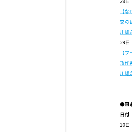
29日
【な
交の
川雄
29日
【プ
攻作
川雄
●国
日付
10日 