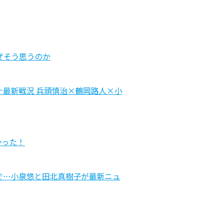
ぜそう思うのか
最新戦況 兵頭慎治×鶴岡路人×小
かった！
で…小泉悠と田北真樹子が最新ニュ