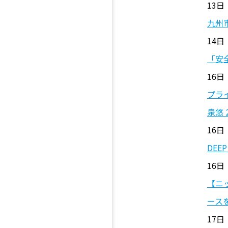
13日
九州
14日
「安
16日
プラ
泉悠 
16日 
DEE
16日
【ニ
ース
17日