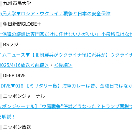
 | 九州市民大学
市民大学▼ロシア・ウクライナ戦争と日本の安全保障
 | 朝日新聞GLOBE＋
全保障の議論は専門家だけに任せない方がいい」小泉悠氏はな
 | BSフジ
イムニュース▼【北朝鮮兵がウクライナ領に派兵か】ウクライナ
2025/4/16放送＜前編＞
・
＜後編＞
| DEEP DIVE
P DIVE▼016 【ミリタリー飯】海軍カレーは昔、金曜日ではな
 | ニッポンジャーナル
ッポンジャーナル】"ウ露戦争"停戦どうなった？トランプ関税
を解説！
 | ニッポン放送