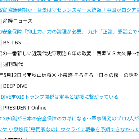
高官協議延期か…背景は▽ゼレンスキー大統領「中国がロシアに
 | 産経ニュース
の安全保障「抑止力、力の論理が必要」 九州「正論」懇話会で
| BS-TBS
宏の一番新しい近現代史▽明治６年の政変！西郷ＶＳ大久保〜
 | 週刊現代
25年5月12日号▼秋山信将× 小泉悠 そろそろ「日本の核」の話
| DEEP DIVE
P DIVE▼019トランプ関税は軍事と密接に繋がっている
| PRESIDENT Online
クの知識が日本の安全保障のカギになる…軍事研究のプロ2人が
ワケ 小泉悠氏｢専門家なのにウクライナ戦争を予期できなかった