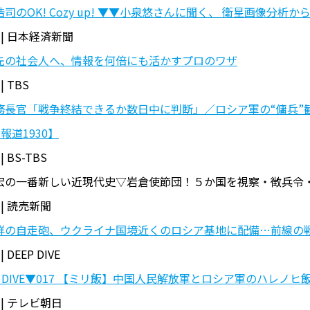
浩司のOK! Cozy up! ▼▼小泉悠さんに聞く、 衛星画像分
 | 日本経済新聞
先の社会人へ、情報を何倍にも活かすプロのワザ
| TBS
務長官「戦争終結できるか数日中に判断」／ロシア軍の“傭兵”勧
 #報道1930】
| BS-TBS
宏の一番新しい近現代史▽岩倉使節団！５か国を視察・徴兵令
 | 読売新聞
鮮の自走砲、ウクライナ国境近くのロシア基地に配備…前線の
| DEEP DIVE
P DIVE▼017 【ミリ飯】中国人民解放軍とロシア軍のハレノヒ
 | テレビ朝日