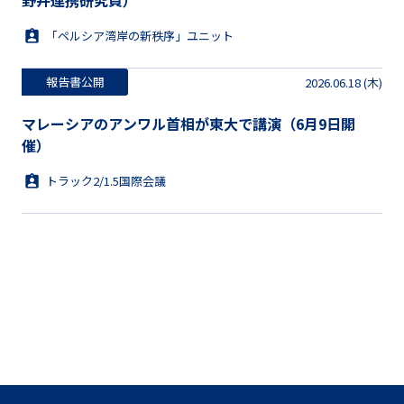
野井連携研究員）
「ペルシア湾岸の新秩序」ユニット
報告書公開
2026.06.18 (木)
マレーシアのアンワル首相が東大で講演（6月9日開
催）
トラック2/1.5国際会議