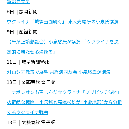
新の見立て
8日 | 静岡新聞
ウクライナ「戦争当面続く」 東大先端研の小泉氏講演
9日 | 産経新聞
【千葉正論懇話会】小泉悠氏が講演 「ウクライナを決
定的に勝たせる決断を」
11日 | 岐阜新聞Web
対ロシア政策で展望 県経済同友会 小泉悠氏が講演
13日 | 文藝春秋 電子版
「ナポレオンも苦しんだウクライナ『プリピャチ湿地』
の苛酷な戦闘」小泉悠と高橋杉雄が“重要地形”から分析
するウクライナ戦争
13日 | 文藝春秋 電子版