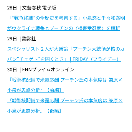
28日 | 文藝春秋 電子版
「“戦争終結”の全歴史を考察する」小泉悠と千々和泰明
がウクライナ戦争とプーチンの〈損害受忍度〉を解析
29日 | 講談社
スペシャリスト２人が大議論「プーチン大統領が核のカ
バン″チェゲト″を開くとき」 | FRIDAY（フライデー）
30日 | FNNプライムオンライン
『戦術核配備で米露応酬 プーチン氏の本気度は 兼原×
小泉が思惑分析』【前編】
『戦術核配備で米露応酬 プーチン氏の本気度は 兼原×
小泉が思惑分析』【後編】