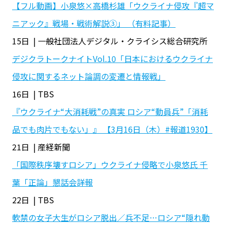
【フル動画】小泉悠×高橋杉雄「ウクライナ侵攻『超マ
ニアック』戦場・戦術解説③」 （有料記事）
15日 | 一般社団法人デジタル・クライシス総合研究所
デジクラトークナイトVol.10「日本におけるウクライナ
侵攻に関するネット論調の変遷と情報戦」
16日 | TBS
『ウクライナ“大消耗戦”の真実 ロシア“動員兵”「消耗
品でも肉片でもない」』 【3月16日（木）#報道1930】
21日 | 産経新聞
「国際秩序壊すロシア」ウクライナ侵略で小泉悠氏 千
葉「正論」懇話会詳報
22日 | TBS
軟禁の女子大生がロシア脱出／兵不足…ロシア“隠れ動