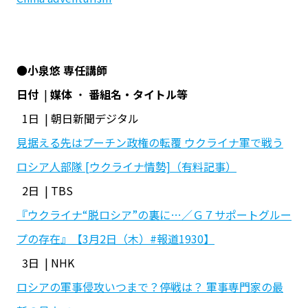
●
小泉悠 専任講師
日付
|
媒体
・
番組名・タイトル等
1日 | 朝日新聞デジタル
見据える先はプーチン政権の転覆 ウクライナ軍で戦う
ロシア人部隊 [ウクライナ情勢]（有料記事）
2日 | TBS
『ウクライナ“脱ロシア”の裏に…／Ｇ７サポートグルー
プの存在』【3月2日（木）#報道1930】
3日 | NHK
ロシアの軍事侵攻いつまで？停戦は？ 軍事専門家の最