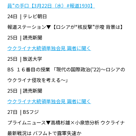
員”の手口【3月22日（水）#報道1930】
24日 | テレビ朝日
報道ステーション▼【ロシアが“核反撃”示唆 背景は】
25日 | 読売新聞
ウクライナ大統領単独会見 識者に聞く
25日 | 放送大学
BS １６番目の授業 「現代の国際政治(’22)〜ロシアの
ウクライナ侵攻を考える〜」
25日 | 読売新聞
ウクライナ大統領単独会見 識者に聞く
27日 | BSフジ
プライムニュース▼高橋杉雄×小泉悠分析 ウクライナ
最新戦況は バフムトで露軍失速か