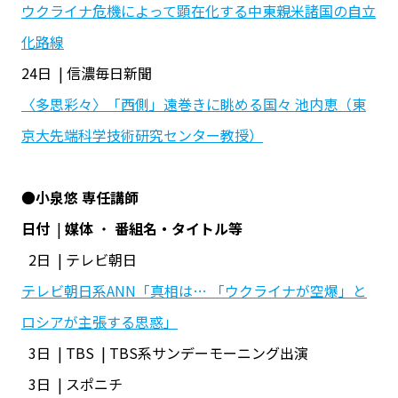
ウクライナ危機によって顕在化する中東親米諸国の自立
化路線
24日 | 信濃毎日新聞
〈多思彩々〉「西側」遠巻きに眺める国々 池内恵（東
京大先端科学技術研究センター教授）
●
小泉悠 専任講師
日付
|
媒体
・
番組名・タイトル等
2日 | テレビ朝日
テレビ朝日系ANN「真相は… 「ウクライナが空爆」と
ロシアが主張する思惑」
3日 | TBS | TBS系サンデーモーニング出演
3日 | スポニチ