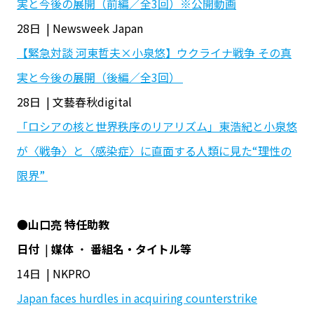
実と今後の展開（前編／全3回）※公開動画
28日 | Newsweek Japan
【緊急対談 河東哲夫×小泉悠】ウクライナ戦争 その真
実と今後の展開（後編／全3回）
28日 | 文藝春秋digital
「ロシアの核と世界秩序のリアリズム」東浩紀と小泉悠
が〈戦争〉と〈感染症〉に直面する人類に見た“理性の
限界”
●
山口亮 特任助教
日付
|
媒体
・
番組名・タイトル等
14日 | NKPRO
Japan faces hurdles in acquiring counterstrike