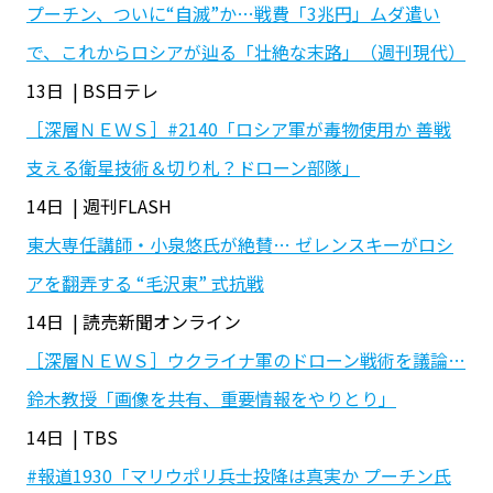
プーチン、ついに“自滅”か…戦費「3兆円」ムダ遣い
で、これからロシアが辿る「壮絶な末路」（週刊現代）
13日 | BS日テレ
［深層ＮＥＷＳ］#2140「ロシア軍が毒物使用か 善戦
支える衛星技術＆切り札？ドローン部隊」
14日 | 週刊FLASH
東大専任講師・小泉悠氏が絶賛… ゼレンスキーがロシ
アを翻弄する “毛沢東” 式抗戦
14日 | 読売新聞オンライン
［深層ＮＥＷＳ］ウクライナ軍のドローン戦術を議論…
鈴木教授「画像を共有、重要情報をやりとり」
14日 | TBS
#報道1930「マリウポリ兵士投降は真実か プーチン氏