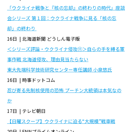
「ウクライナ戦争と『核の忘却』の終わりの時代」座談
会シリーズ 第１回：ウクライナ戦争に見る「核の忘
却」の終わり
16日 | 北海道新聞 どうしん電子版
＜シリーズ評論・ウクライナ侵攻⑪＞自らの手を縛る軍
事作戦 北海道侵攻、理由見当たらない
東大先端科学技術研究センター専任講師 小泉悠氏
16日 | 時事ドットコム
忍び寄る先制核使用の恐怖 プーチン大統領は本気なの
か
17日 | テレビ朝日
【日曜スクープ】ウクライナに迫る“大規模”戦車戦
20日 | FNNプライムオンライン