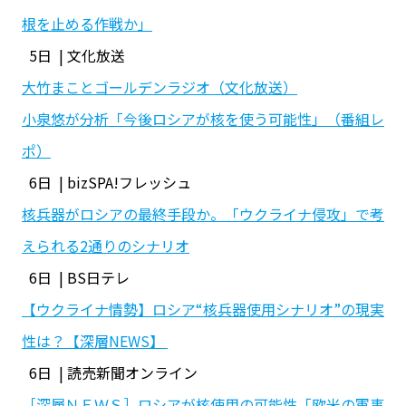
根を止める作戦か」
5日 | 文化放送
大竹まことゴールデンラジオ（文化放送）
小泉悠が分析「今後ロシアが核を使う可能性」（番組レ
ポ）
6日 | bizSPA!フレッシュ
核兵器がロシアの最終手段か。「ウクライナ侵攻」で考
えられる2通りのシナリオ
6日 | BS日テレ
【ウクライナ情勢】ロシア“核兵器使用シナリオ”の現実
性は？【深層NEWS】
6日 | 読売新聞オンライン
［深層ＮＥＷＳ］ロシアが核使用の可能性「欧米の軍事