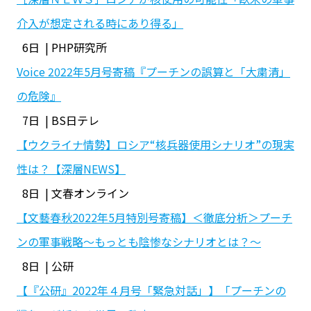
介入が想定される時にあり得る」
6日 | PHP研究所
Voice 2022年5月号寄稿『プーチンの誤算と「大粛清」
の危険』
7日 | BS日テレ
【ウクライナ情勢】ロシア“核兵器使用シナリオ”の現実
性は？【深層NEWS】
8日 | 文春オンライン
【文藝春秋2022年5月特別号寄稿】＜徹底分析＞プーチ
ンの軍事戦略～もっとも陰惨なシナリオとは？～
8日 | 公研
【『公研』2022年４月号「緊急対話」】「プーチンの