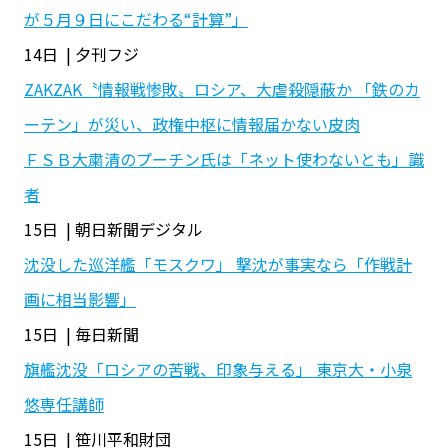
が５月９日にこだわる“計算”」
14日 | 夕刊フジ
ZAKZAK〝情報戦惨敗〟ロシア、大虐殺隠蔽か 「鉄のカ
ーテン」が災い、政権中枢に情報届かない皮肉
ＦＳＢ大粛清のプーチン氏は「ネット使わないとも」識
者
15日 | 朝日新聞デジタル
沈没した巡洋艦「モスクワ」 撃沈が事実なら「作戦計
画に相当影響」
15日 | 毎日新聞
旗艦沈没「ロシアの苦戦、印象与える」 東京大・小泉
悠専任講師
15日 | 笹川平和財団