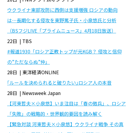
ウクライナ東部攻防に西側は支援増強 ロシアの動向
は…長期化する侵攻を東野篤子氏・小泉悠氏と分析
（BSフジLIVE「プライムニュース」4月18日放送）
22日 | TBS
#報道1930「ロシア正教トップが元KGB？ 侵攻と信仰
の”ただならぬ”仲」
28日 | 東洋経済ONLINE
｢ルールを決められると破りたい｣ロシア人の本音
28日 | Newsweek Japan
【河東哲夫×小泉悠】いま注目は「春の徴兵」、ロシア
「失敗」の戦略的・世界観的要因を読み解く
【緊急対談 河東哲夫×小泉悠】ウクライナ戦争 その真