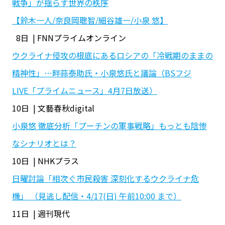
戦争」が揺らす世界の秩序
【鈴木一人/奈良岡聰智/細谷雄一/小泉 悠】
8日 | FNNプライムオンライン
ウクライナ侵攻の根底にあるロシアの「冷戦期のままの
精神性」…畔蒜泰助氏・小泉悠氏と議論（BSフジ
LIVE「プライムニュース」4月7日放送）
10日 | 文藝春秋digital
小泉悠 徹底分析「プーチンの軍事戦略」もっとも陰惨
なシナリオとは？
10日 | NHKプラス
日曜討論「相次ぐ市民殺害 深刻化するウクライナ危
機」 （見逃し配信・4/17(日) 午前10:00 まで）
11日 | 週刊現代