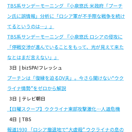
TBS系サンデーモーニング 『小泉悠氏 米政府「プーチ
ン氏に誤情報」分析に「ロシア軍が不手際な戦争を続け
てるというのは…」』
TBS系サンデーモーニング 『小泉悠氏 ロシアの侵攻に
「停戦交渉が進んでいることをもって、光が見えて来た
なとはまだ言えない」』
3日 | bizSPA!フレッシュ
プーチンは「復縁を迫るDV夫」。今さら聞けない“ウク
ライナ情勢”をゼロから解説
3日 | テレビ朝日
【日曜スクープ】ウクライナ東部攻撃激化…人道危機
4日 | TBS
報道1930 「ロシア撤退地で“大虐殺” ウクライナの息の