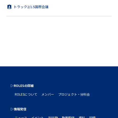
トラック2/1.5国際会議
▷ROLESの詳細
ROLESについて
メンバー
プロジェクト・分科会
▷情報発信
ニュース
イベント
刊行物
動画配信
資料
記録