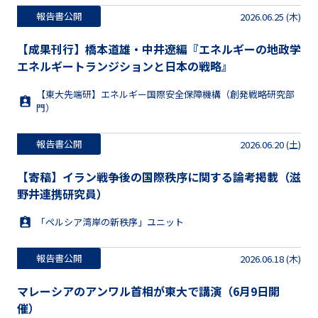
報告書公開
2026.06.25 (木)
【成果刊行】橋本道雄・中井遼編『エネルギーの地政学
エネルギートランジションと日本の戦略』
【東大先端研】エネルギー国際安全保障機構（創発戦略研究部
門）
報告書公開
2026.06.20 (土)
【寄稿】イラン戦争後の国際秩序に関する論考掲載（滋
野井連携研究員）
「ペルシア湾岸の新秩序」ユニット
報告書公開
2026.06.18 (木)
マレーシアのアンワル首相が東大で講演（6月9日開
催）