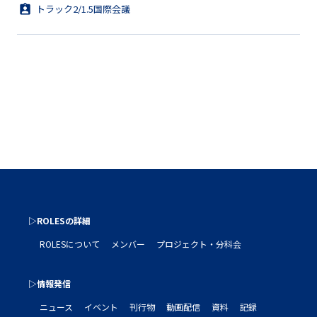
トラック2/1.5国際会議
▷ROLESの詳細
ROLESについて
メンバー
プロジェクト・分科会
▷情報発信
ニュース
イベント
刊行物
動画配信
資料
記録