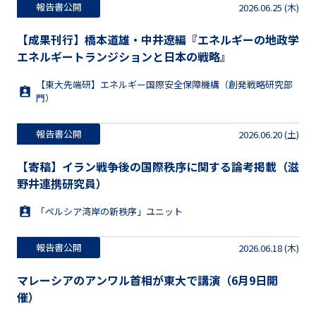
報告書公開
2026.06.25 (木)
【成果刊行】橋本道雄・中井遼編『エネルギーの地政学
エネルギートランジションと日本の戦略』
【東大先端研】エネルギー国際安全保障機構（創発戦略研究部
門）
報告書公開
2026.06.20 (土)
【寄稿】イラン戦争後の国際秩序に関する論考掲載（滋
野井連携研究員）
「ペルシア湾岸の新秩序」ユニット
報告書公開
2026.06.18 (木)
マレーシアのアンワル首相が東大で講演（6月9日開
催）