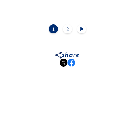
1
2
▲
share