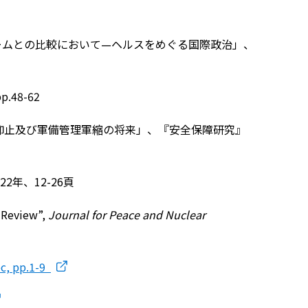
ジームとの比較において—ヘルスをめぐる国際政治」、
pp.48-62
抑止及び軍備管理軍縮の将来」、『安全保障研究』
年、12-26頁
e Review”,
Journal for Peace and Nuclear
ec, pp.1-9