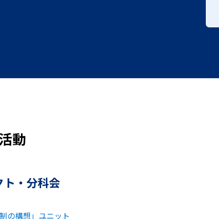
の活動
クト・分科会
制の構想」ユニット