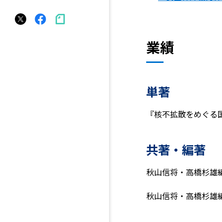
業績
単著
『核不拡散をめぐる国
共著・編著
秋山信将・高橋杉雄
秋山信将・高橋杉雄