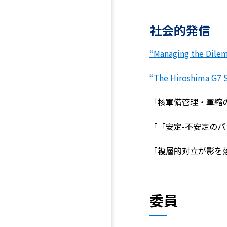
社会的発信
“Managing the Dile
“The Hiroshima G7 
「核軍備管理・軍縮の新
「「安定-不安定のパラド
「複層的対立が影を落と
委員