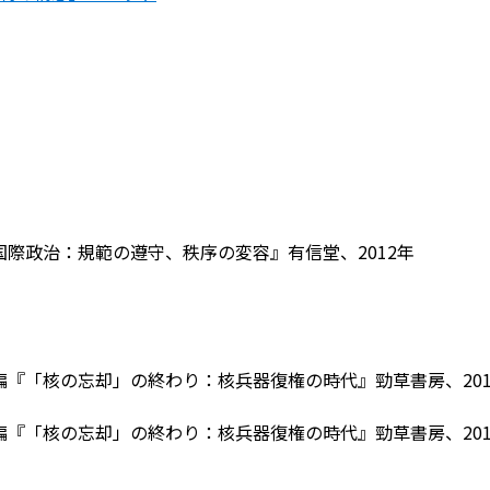
際政治：規範の遵守、秩序の変容』有信堂、2012年
編『「核の忘却」の終わり：核兵器復権の時代』勁草書房、201
編『「核の忘却」の終わり：核兵器復権の時代』勁草書房、201