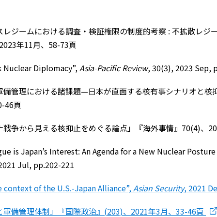
スレジームにおける調査・検証権限の制度的考察 : 不拡散レ
023年11月、58-73頁
ck Nuclear Diplomacy”,
Asia-Pacific Review
, 30(3), 2023 Sep, 
軍備管理における諸課題—日本が直面する核有事シナリオと核
0-46頁
争から見える核抑止をめぐる論点」『海外事情』70(4)、2022
ue is Japan’s Interest: An Agenda for a New Nuclear Postur
 2021 Jul, pp.202-221
e context of the U.S.-Japan Alliance”,
Asian Security
, 2021 D
備管理体制」『国際政治』(203)、2021年3月、33-46頁