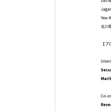
Dat
Jag
Yee
北川
【プ
Inter
Secu
Marit
Co-or
Rese