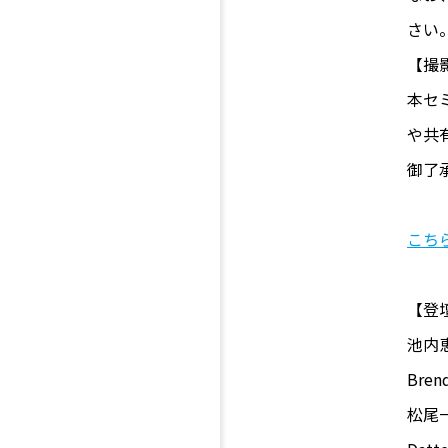
さい
【撮
本セ
や共
御了
こち
【登
池内
Bre
松尾