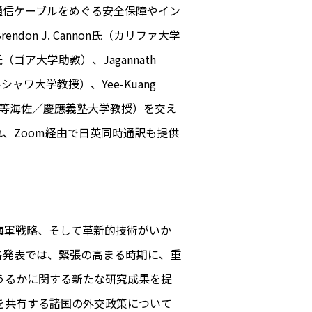
通信ケーブルをめぐる安全保障やイン
on J. Cannon氏（カリファ大学
氏（ゴア大学助教）、Jagannath
ャワ大学教授）、Yee-Kuang
一等海佐／慶應義塾大学教授）を交え
、Zoom経由で日英同時通訳も提供
海軍戦略、そして革新的技術がいか
各発表では、緊張の高まる時期に、重
うるかに関する新たな研究成果を提
を共有する諸国の外交政策について