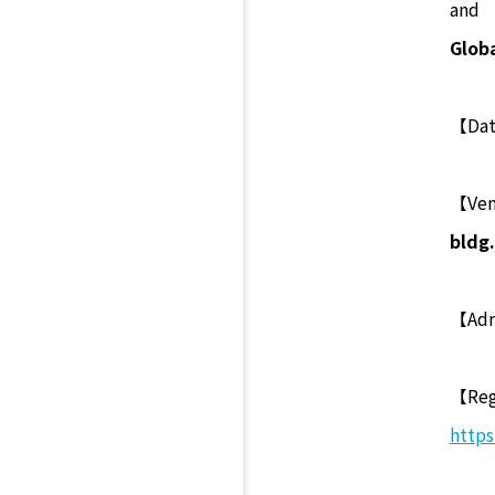
and
Glob
【Da
【Ve
bldg
【Adm
【Reg
https