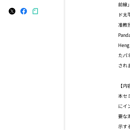
前線
ド太平
准教授
Pa
He
たパ
され
【内
本セ
にイ
要な
示す