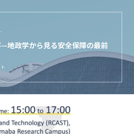
序—地政学から見る安全保障の最前
ット