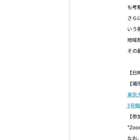
も考
さらに
いう
地域
その
【日時
【場
東京
3号
【参
*Z
なお