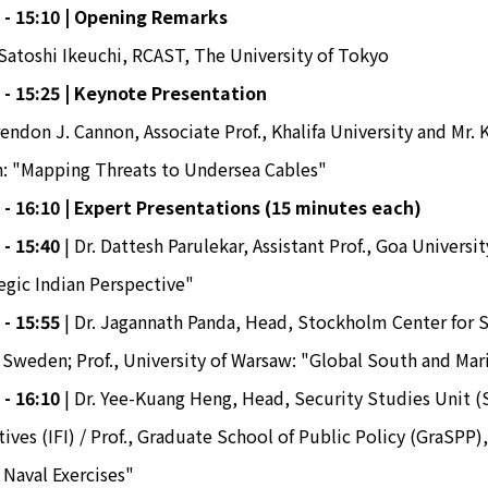
 - 15:10 | Opening Remarks
 Satoshi Ikeuchi, RCAST, The University of Tokyo
 - 15:25 | Keynote Presentation
rendon J. Cannon, Associate Prof., Khalifa University and Mr. 
: "Mapping Threats to Undersea Cables"
 - 16:10 | Expert Presentations (15 minutes each)
 - 15:40
| Dr. Dattesh Parulekar, Assistant Prof., Goa Universi
egic Indian Perspective"
 - 15:55
| Dr. Jagannath Panda, Head, Stockholm Center for So
 Sweden; Prof., University of Warsaw: "Global South and Mar
 - 16:10
| Dr. Yee-Kuang Heng, Head, Security Studies Unit (S
atives (IFI) / Prof., Graduate School of Public Policy (GraSPP
 Naval Exercises"