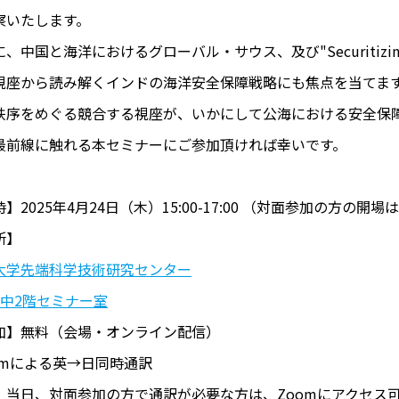
察いたします。
、中国と海洋におけるグローバル・サウス、及び"Securitizing" Grow
視座から読み解くインドの海洋安全保障戦略にも焦点を当てま
秩序をめぐる競合する視座が、いかにして公海における安全保
最前線に触れる本セミナーにご参加頂ければ幸いです。
】2025年4月24日（木）15:00-17:00 （対面参加の方の開場は1
所】
大学先端科学技術研究センター
館中2階セミナー室
加】無料（会場・オンライン配信）
oomによる英→日同時通訳
、当日、対面参加の方で通訳が必要な方は、Zoomにアクセス