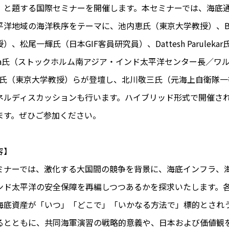
」と題する国際セミナーを開催します。本セミナーでは、海底
洋地域の海洋秩序をテーマに、池内恵氏（東京大学教授）、Brend
）、松尾一輝氏（日本GIF客員研究員）、Dattesh Parulekar
nda氏（ストックホルム南アジア・インド太平洋センター長／ワルシ
ng氏（東京大学教授）らが登壇し、北川敬三氏（元海上自衛隊
ネルディスカッションも行います。ハイブリッド形式で開催され
ます。ぜひご参加ください。
容】
ミナーでは、激化する大国間の競争を背景に、海底インフラ、
ンド太平洋の安全保障を再編しつつあるかを探求いたします。
海底資産が「いつ」「どこで」「いかなる方法で」標的とされ
るとともに、共同海軍演習の戦略的意義や、日本および価値観