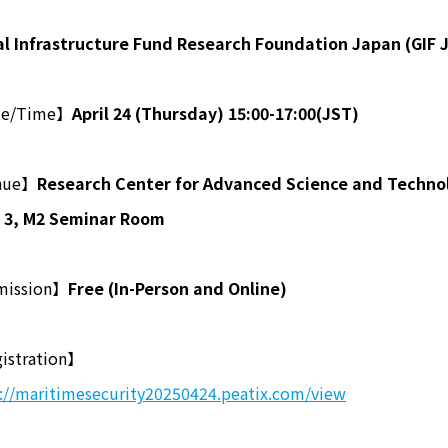
al Infrastructure Fund Research Foundation Japan (GIF 
te/Time】
April 24 (Thursday) 15:00-17:00(JST)
nue】
Research Center for Advanced Science and Technol
. 3, M2 Seminar Room
ission】
Free (In-Person and Online)
istration】
://maritimesecurity20250424.peatix.com/view