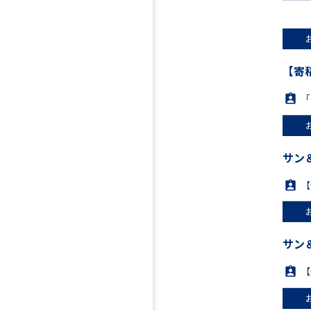
【寄
「
サン
【
サン
【