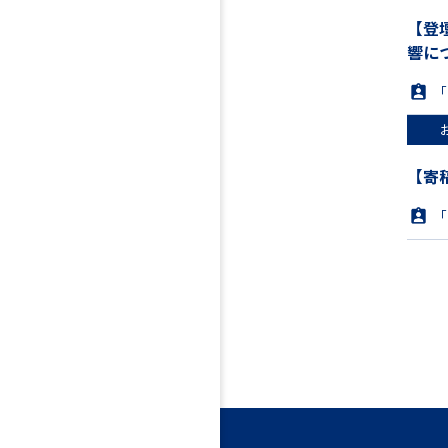
【登
響に
「
【寄
「