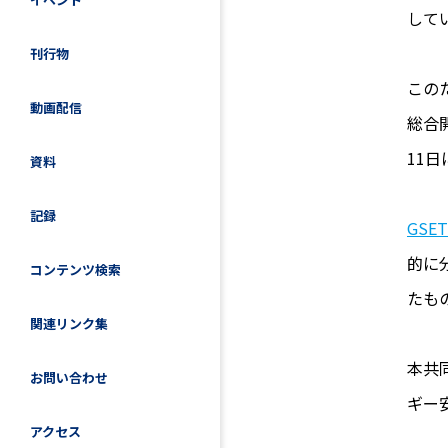
して
刊行物
この
動画配信
総合
11
資料
記録
GS
的に
コンテンツ検索
たも
関連リンク集
本共
お問い合わせ
ギー
アクセス