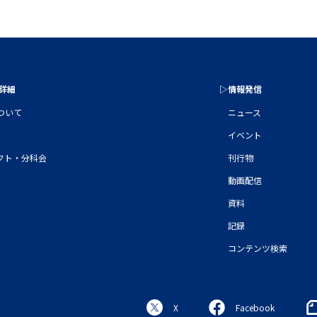
の詳細
▷情報発信
について
ニュース
イベント
クト・分科会
刊行物
動画配信
資料
記録
コンテンツ検索
X
Facebook