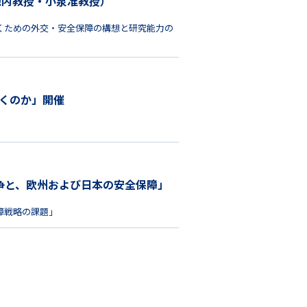
（池内教授・小泉准教授）
くための外交・安全保障の構想と研究能力の
行くのか」開催
争と、欧州および日本の安全保障」
障戦略の課題」