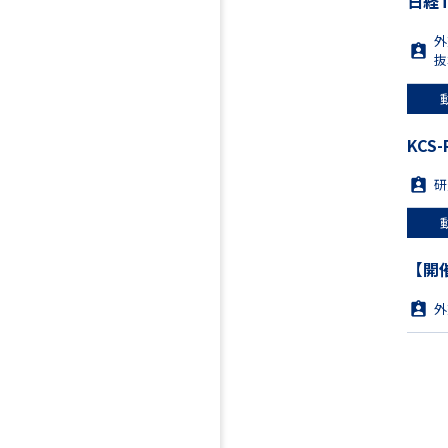
日経
外
抜
KC
研
【開
外