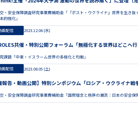
Think!主催「2024年大予測 激動の世界を読み解く」に登壇
交・安全保障調査研究事業費補助金「『ポスト・ウクライナ』世界を生き抜
本的強化」
動画配信
2023.12.06 (水)
S-ROLES共催・特別公開フォーラム「無極化する世界はどこへ
究課題「中東・イスラーム世界の多極化と均衡」
動画配信
2023.08.05 (土)
催報告・動画公開】特別シンポジウム「ロシア・ウクライナ戦
交・安全保障調査研究事業費補助金「国際理念と秩序の潮流：日本の安全保