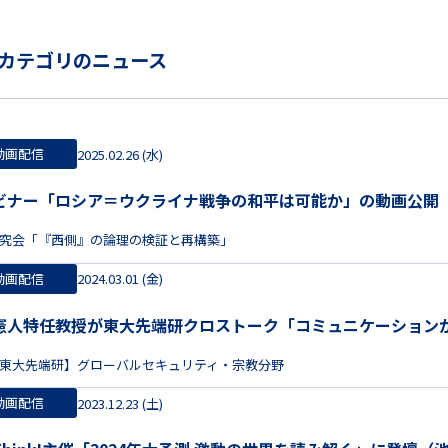
カテゴリのニュース
動画配信
2025.02.26 (水)
ビナー「ロシア＝ウクライナ戦争の和平は可能か」の動画公開
究会「『西側』の論理の検証と再構築」
動画配信
2024.03.01 (金)
憲人特任教授が東大先端研クロストーク「コミュニケーション
東大先端研】グローバルセキュリティ・宗教分野
動画配信
2023.12.23 (土)