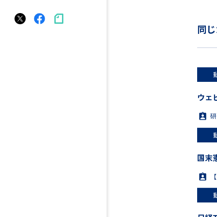
同じ
ウェ
研
国末
【